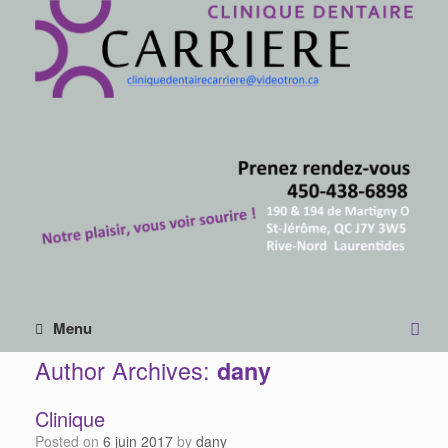
Menu
Author Archives:
dany
Clinique
Posted on
6 juin 2017
by
dany