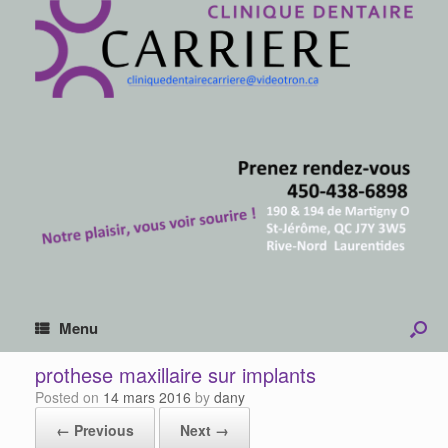
Menu
prothese maxillaire sur implants
Posted on
14 mars 2016
by
dany
← Previous
Next →