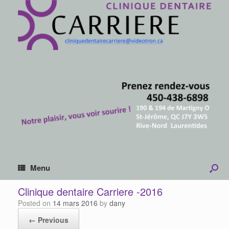
Menu
Clinique dentaire Carriere -2016
Posted on
14 mars 2016
by
dany
← Previous