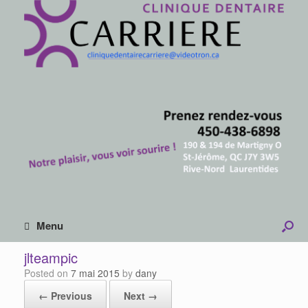
Menu
jlteampic
Posted on
7 mai 2015
by
dany
← Previous
Next →