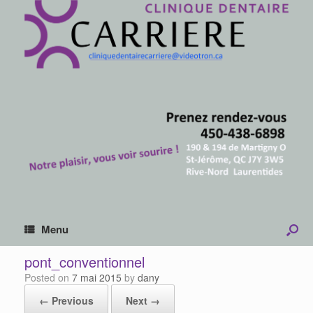
Menu
pont_conventionnel
Posted on
7 mai 2015
by
dany
← Previous
Next →