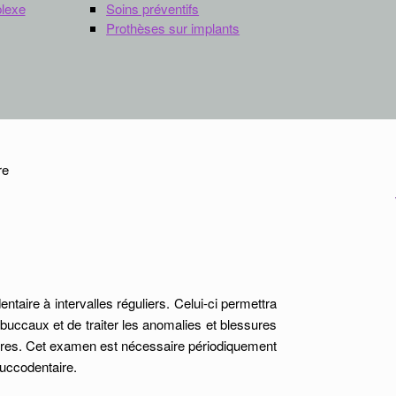
plexe
Soins préventifs
Prothèses sur implants
ntaire à intervalles réguliers. Celui-ci permettra
buccaux et de traiter les anomalies et blessures
oires. Cet examen est nécessaire périodiquement
buccodentaire.